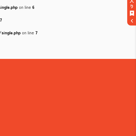
ingle.php
on line
6
7
single.php
on line
7