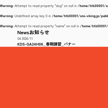
Warning
: Attempt to read property "slug" on null in
/home/htk00001/sn
Warning
: Undefined array key 0 in
/home/htk00001/sns-viking.jp/pub
Warning
: Attempt to read property "name" on null in
/home/htk00001/s
News
お知らせ
04
2024/11
KDS-GA24H06_春期講習_バナー