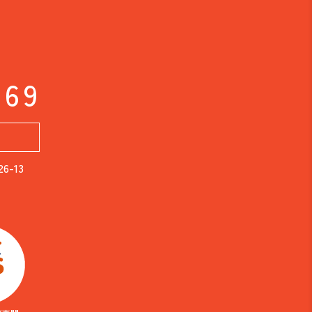
169
-13