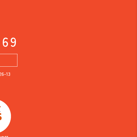
169
-13