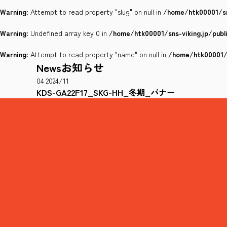
Warning
: Attempt to read property "slug" on null in
/home/htk00001/sn
Warning
: Undefined array key 0 in
/home/htk00001/sns-viking.jp/pub
Warning
: Attempt to read property "name" on null in
/home/htk00001/s
News
お知らせ
04
2024/11
KDS-GA22F17_SKG-HH_冬期_バナー