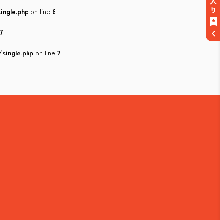
ingle.php
on line
6
7
single.php
on line
7