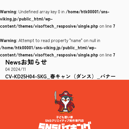
Warning
: Undefined array key 0 in
/home/htk00001/sns-
会社案内
viking.jp/public_html/wp-
サイトポリシー
content/themes/visoftech_resposive/single.php
on line
7
Warning
: Attempt to read property "name" on null in
0120-78-8169
/home/htk00001/sns-viking.jp/public_html/wp-
content/themes/visoftech_resposive/single.php
on line
7
News
お知らせ
［受付時間］ 9：00～18：00 ※土・日・祝祭日・年末年始は除く
04
2024/11
お問い合わせはこちら
CV-KD25H04-SKG_春キャン（ダンス）_バナー