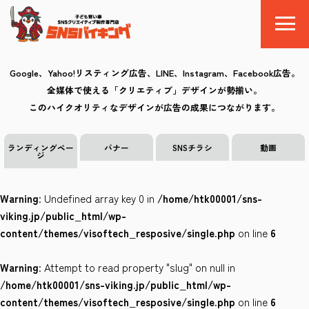
Google、Yahoo!リスティング広告、LINE、Instagram、Facebook広告。
全媒体で使える「クリエティブ」デザインが勢揃い。
SNSバイキングとは
このハイクオリティなデザインが広告の成果につながります。
料金
ランディングペー
バナー
SNSチラシ
動画
ジ
制作の流れ
Warning
: Undefined array key 0 in
/home/htk00001/sns-
クリエイティブ
viking.jp/public_html/wp-
content/themes/visoftech_resposive/single.php
on line
6
Q&A
Warning
: Attempt to read property "slug" on null in
お気に入り
/home/htk00001/sns-viking.jp/public_html/wp-
content/themes/visoftech_resposive/single.php
on line
6