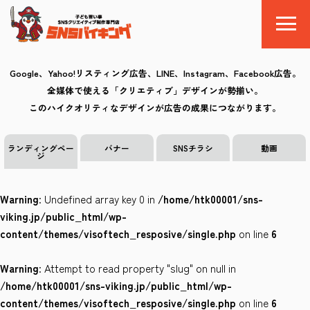
Google、Yahoo!リスティング広告、LINE、Instagram、Facebook広告。
全媒体で使える「クリエティブ」デザインが勢揃い。
SNSバイキングとは
このハイクオリティなデザインが広告の成果につながります。
料金
ランディングペー
バナー
SNSチラシ
動画
ジ
制作の流れ
Warning
: Undefined array key 0 in
/home/htk00001/sns-
クリエイティブ
viking.jp/public_html/wp-
content/themes/visoftech_resposive/single.php
on line
6
Q&A
Warning
: Attempt to read property "slug" on null in
お気に入り
/home/htk00001/sns-viking.jp/public_html/wp-
content/themes/visoftech_resposive/single.php
on line
6