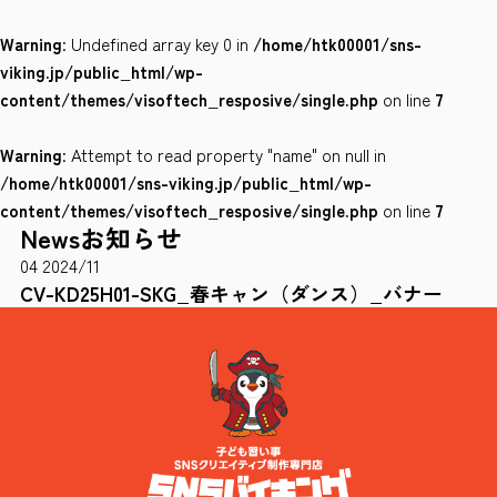
Warning
: Undefined array key 0 in
/home/htk00001/sns-
会社案内
viking.jp/public_html/wp-
サイトポリシー
content/themes/visoftech_resposive/single.php
on line
7
Warning
: Attempt to read property "name" on null in
0120-78-8169
/home/htk00001/sns-viking.jp/public_html/wp-
content/themes/visoftech_resposive/single.php
on line
7
News
お知らせ
［受付時間］ 9：00～18：00 ※土・日・祝祭日・年末年始は除く
04
2024/11
お問い合わせはこちら
CV-KD25H01-SKG_春キャン（ダンス）_バナー