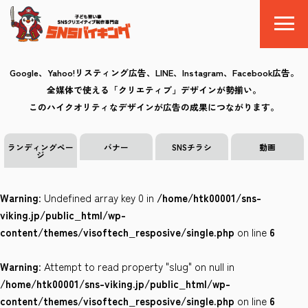
Google、Yahoo!リスティング広告、LINE、Instagram、Facebook広告。
全媒体で使える「クリエティブ」デザインが勢揃い。
SNSバイキングとは
このハイクオリティなデザインが広告の成果につながります。
料金
ランディングペー
バナー
SNSチラシ
動画
ジ
制作の流れ
Warning
: Undefined array key 0 in
/home/htk00001/sns-
クリエイティブ
viking.jp/public_html/wp-
content/themes/visoftech_resposive/single.php
on line
6
Q&A
Warning
: Attempt to read property "slug" on null in
お気に入り
/home/htk00001/sns-viking.jp/public_html/wp-
content/themes/visoftech_resposive/single.php
on line
6