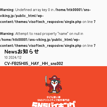
Warning
: Undefined array key 0 in
/home/htk00001/sns-
会社案内
viking.jp/public_html/wp-
サイトポリシー
content/themes/visoftech_resposive/single.php
on line
7
Warning
: Attempt to read property "name" on null in
0120-78-8169
/home/htk00001/sns-viking.jp/public_html/wp-
content/themes/visoftech_resposive/single.php
on line
7
News
お知らせ
［受付時間］ 9：00～18：00 ※土・日・祝祭日・年末年始は除く
10
2024/12
お問い合わせはこちら
CV-FB25H05_HAY_HH_sns002