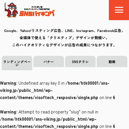
Google、Yahoo!リスティング広告、LINE、Instagram、Facebook広告。
全媒体で使える「クリエティブ」デザインが勢揃い。
SNSバイキングとは
このハイクオリティなデザインが広告の成果につながります。
料金
ランディングペー
バナー
SNSチラシ
動画
ジ
制作の流れ
Warning
: Undefined array key 0 in
/home/htk00001/sns-
クリエイティブ
viking.jp/public_html/wp-
content/themes/visoftech_resposive/single.php
on line
6
Q&A
Warning
: Attempt to read property "slug" on null in
お気に入り
/home/htk00001/sns-viking.jp/public_html/wp-
content/themes/visoftech_resposive/single.php
on line
6