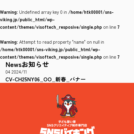
Warning
: Undefined array key 0 in
/home/htk00001/sns-
会社案内
viking.jp/public_html/wp-
サイトポリシー
content/themes/visoftech_resposive/single.php
on line
7
Warning
: Attempt to read property "name" on null in
0120-78-8169
/home/htk00001/sns-viking.jp/public_html/wp-
content/themes/visoftech_resposive/single.php
on line
7
News
お知らせ
［受付時間］ 9：00～18：00 ※土・日・祝祭日・年末年始は除く
04
2024/11
お問い合わせはこちら
CV-CH25NY06_OO_新春_バナー