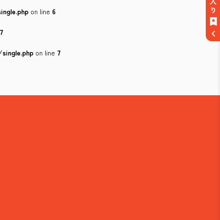
ingle.php
on line
6
7
single.php
on line
7