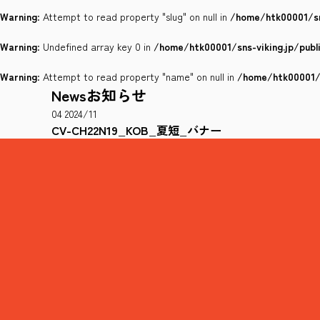
Warning
: Attempt to read property "slug" on null in
/home/htk00001/sn
Warning
: Undefined array key 0 in
/home/htk00001/sns-viking.jp/pub
Warning
: Attempt to read property "name" on null in
/home/htk00001/s
News
お知らせ
04
2024/11
CV-CH22N19_KOB_夏短_バナー