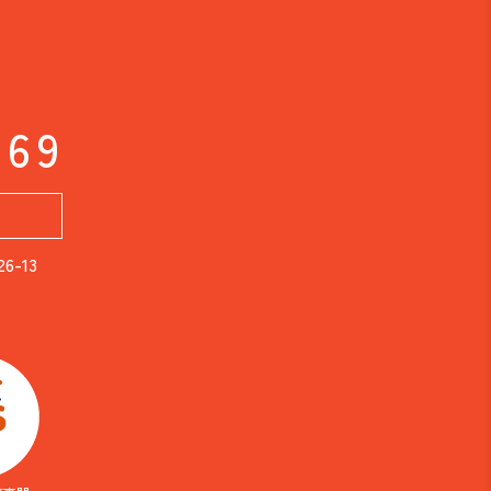
169
-13