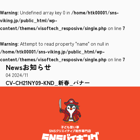
Warning
: Undefined array key 0 in
/home/htk00001/sns-
会社案内
viking.jp/public_html/wp-
サイトポリシー
content/themes/visoftech_resposive/single.php
on line
7
Warning
: Attempt to read property "name" on null in
0120-78-8169
/home/htk00001/sns-viking.jp/public_html/wp-
content/themes/visoftech_resposive/single.php
on line
7
News
お知らせ
［受付時間］ 9：00～18：00 ※土・日・祝祭日・年末年始は除く
04
2024/11
お問い合わせはこちら
CV-CH21NY09-KND_新春_バナー