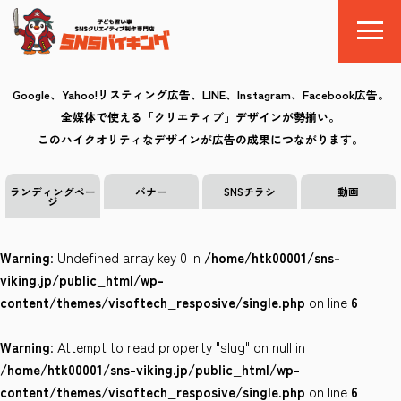
Google、Yahoo!リスティング広告、LINE、Instagram、Facebook広告。
全媒体で使える「クリエティブ」デザインが勢揃い。
SNSバイキングとは
このハイクオリティなデザインが広告の成果につながります。
料金
ランディングペー
バナー
SNSチラシ
動画
ジ
制作の流れ
Warning
: Undefined array key 0 in
/home/htk00001/sns-
クリエイティブ
viking.jp/public_html/wp-
content/themes/visoftech_resposive/single.php
on line
6
Q&A
Warning
: Attempt to read property "slug" on null in
お気に入り
/home/htk00001/sns-viking.jp/public_html/wp-
content/themes/visoftech_resposive/single.php
on line
6