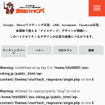
Google、Yahoo!リスティング広告、LINE、Instagram、Facebook広告。
全媒体で使える「クリエティブ」デザインが勢揃い。
SNSバイキングとは
このハイクオリティなデザインが広告の成果につながります。
料金
ランディングペー
バナー
SNSチラシ
動画
ジ
制作の流れ
Warning
: Undefined array key 0 in
/home/htk00001/sns-
クリエイティブ
viking.jp/public_html/wp-
content/themes/visoftech_resposive/single.php
on line
6
Q&A
Warning
: Attempt to read property "slug" on null in
お気に入り
/home/htk00001/sns-viking.jp/public_html/wp-
content/themes/visoftech_resposive/single.php
on line
6