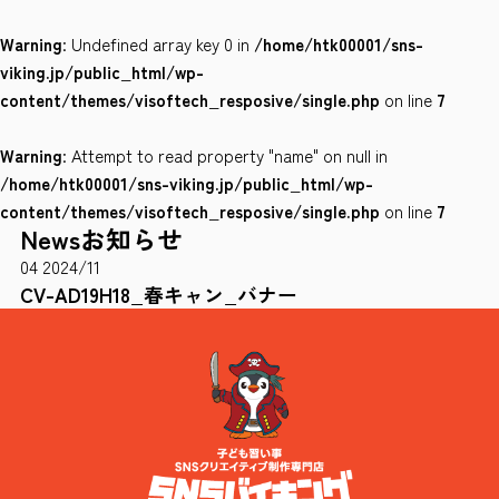
Warning
: Undefined array key 0 in
/home/htk00001/sns-
会社案内
viking.jp/public_html/wp-
サイトポリシー
content/themes/visoftech_resposive/single.php
on line
7
Warning
: Attempt to read property "name" on null in
0120-78-8169
/home/htk00001/sns-viking.jp/public_html/wp-
content/themes/visoftech_resposive/single.php
on line
7
News
お知らせ
［受付時間］ 9：00～18：00 ※土・日・祝祭日・年末年始は除く
04
2024/11
お問い合わせはこちら
CV-AD19H18_春キャン_バナー