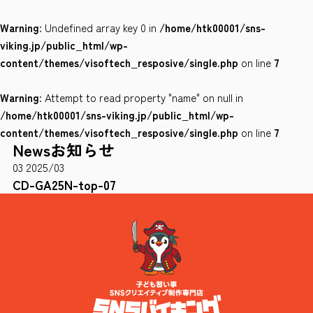
Warning
: Undefined array key 0 in
/home/htk00001/sns-
会社案内
viking.jp/public_html/wp-
サイトポリシー
content/themes/visoftech_resposive/single.php
on line
7
Warning
: Attempt to read property "name" on null in
0120-78-8169
/home/htk00001/sns-viking.jp/public_html/wp-
content/themes/visoftech_resposive/single.php
on line
7
News
お知らせ
［受付時間］ 9：00～18：00 ※土・日・祝祭日・年末年始は除く
03
2025/03
お問い合わせはこちら
CD-GA25N-top-07