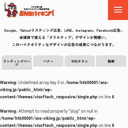
Google、Yahoo!リスティング広告、LINE、Instagram、Facebook広告。
全媒体で使える「クリエティブ」デザインが勢揃い。
SNSバイキングとは
このハイクオリティなデザインが広告の成果につながります。
料金
ランディングペー
バナー
SNSチラシ
動画
ジ
制作の流れ
Warning
: Undefined array key 0 in
/home/htk00001/sns-
クリエイティブ
viking.jp/public_html/wp-
content/themes/visoftech_resposive/single.php
on line
6
Q&A
Warning
: Attempt to read property "slug" on null in
お気に入り
/home/htk00001/sns-viking.jp/public_html/wp-
content/themes/visoftech_resposive/single.php
on line
6