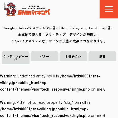
Google、Yahoo!リスティング広告、LINE、Instagram、Facebook広告。
全媒体で使える「クリエティブ」デザインが勢揃い。
SNSバイキングとは
このハイクオリティなデザインが広告の成果につながります。
料金
ランディングペー
バナー
SNSチラシ
動画
ジ
制作の流れ
Warning
: Undefined array key 0 in
/home/htk00001/sns-
クリエイティブ
viking.jp/public_html/wp-
content/themes/visoftech_resposive/single.php
on line
6
Q&A
Warning
: Attempt to read property "slug" on null in
お気に入り
/home/htk00001/sns-viking.jp/public_html/wp-
content/themes/visoftech_resposive/single.php
on line
6