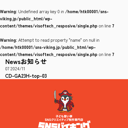
Warning
: Undefined array key 0 in
/home/htk00001/sns-
会社案内
viking.jp/public_html/wp-
サイトポリシー
content/themes/visoftech_resposive/single.php
on line
7
Warning
: Attempt to read property "name" on null in
0120-78-8169
/home/htk00001/sns-viking.jp/public_html/wp-
content/themes/visoftech_resposive/single.php
on line
7
News
お知らせ
［受付時間］ 9：00～18：00 ※土・日・祝祭日・年末年始は除く
07
2024/11
お問い合わせはこちら
CD-GA23H-top-03