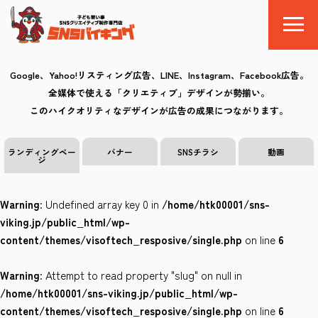
Google、Yahoo!リスティング広告、LINE、Instagram、Facebook広告。
全媒体で使える「クリエティブ」デザインが勢揃い。
SNSバイキングとは
このハイクオリティなデザインが広告の成果につながります。
料金
ランディングペー
バナー
SNSチラシ
動画
ジ
制作の流れ
Warning
: Undefined array key 0 in
/home/htk00001/sns-
クリエイティブ
viking.jp/public_html/wp-
content/themes/visoftech_resposive/single.php
on line
6
Q&A
Warning
: Attempt to read property "slug" on null in
お気に入り
/home/htk00001/sns-viking.jp/public_html/wp-
content/themes/visoftech_resposive/single.php
on line
6