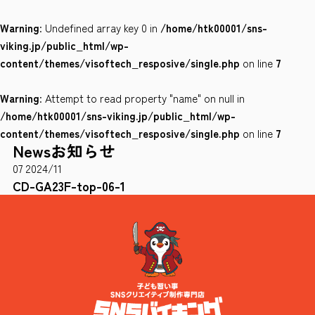
Warning
: Undefined array key 0 in
/home/htk00001/sns-
会社案内
viking.jp/public_html/wp-
サイトポリシー
content/themes/visoftech_resposive/single.php
on line
7
Warning
: Attempt to read property "name" on null in
0120-78-8169
/home/htk00001/sns-viking.jp/public_html/wp-
content/themes/visoftech_resposive/single.php
on line
7
News
お知らせ
［受付時間］ 9：00～18：00 ※土・日・祝祭日・年末年始は除く
07
2024/11
お問い合わせはこちら
CD-GA23F-top-06-1