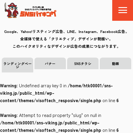
Google、Yahoo!リスティング広告、LINE、Instagram、Facebook広告。
全媒体で使える「クリエティブ」デザインが勢揃い。
SNSバイキングとは
このハイクオリティなデザインが広告の成果につながります。
料金
ランディングペー
バナー
SNSチラシ
動画
ジ
制作の流れ
Warning
: Undefined array key 0 in
/home/htk00001/sns-
クリエイティブ
viking.jp/public_html/wp-
content/themes/visoftech_resposive/single.php
on line
6
Q&A
Warning
: Attempt to read property "slug" on null in
お気に入り
/home/htk00001/sns-viking.jp/public_html/wp-
content/themes/visoftech_resposive/single.php
on line
6