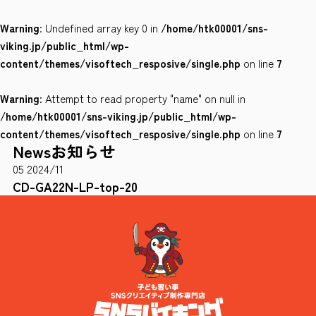
Warning
: Undefined array key 0 in
/home/htk00001/sns-
会社案内
viking.jp/public_html/wp-
サイトポリシー
content/themes/visoftech_resposive/single.php
on line
7
Warning
: Attempt to read property "name" on null in
0120-78-8169
/home/htk00001/sns-viking.jp/public_html/wp-
content/themes/visoftech_resposive/single.php
on line
7
News
お知らせ
［受付時間］ 9：00～18：00 ※土・日・祝祭日・年末年始は除く
05
2024/11
お問い合わせはこちら
CD-GA22N-LP-top-20