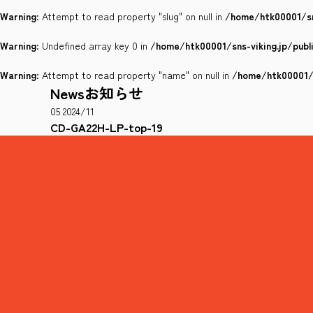
Warning
: Attempt to read property "slug" on null in
/home/htk00001/sn
Warning
: Undefined array key 0 in
/home/htk00001/sns-viking.jp/pub
Warning
: Attempt to read property "name" on null in
/home/htk00001/s
News
お知らせ
05
2024/11
CD-GA22H-LP-top-19