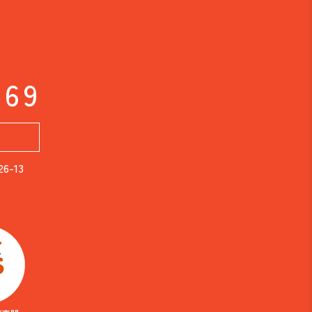
169
-13