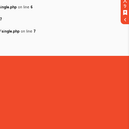
ingle.php
on line
6
7
single.php
on line
7