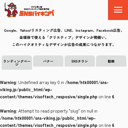
Google、Yahoo!リスティング広告、LINE、Instagram、Facebook広告。
全媒体で使える「クリエティブ」デザインが勢揃い。
SNSバイキングとは
このハイクオリティなデザインが広告の成果につながります。
料金
ランディングペー
バナー
SNSチラシ
動画
ジ
制作の流れ
Warning
: Undefined array key 0 in
/home/htk00001/sns-
クリエイティブ
viking.jp/public_html/wp-
content/themes/visoftech_resposive/single.php
on line
6
Q&A
Warning
: Attempt to read property "slug" on null in
お気に入り
/home/htk00001/sns-viking.jp/public_html/wp-
content/themes/visoftech_resposive/single.php
on line
6