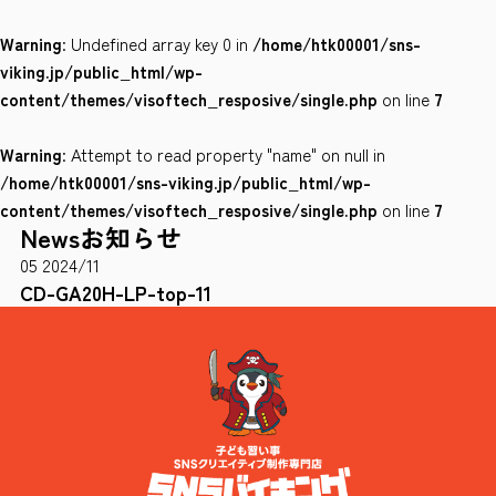
Warning
: Undefined array key 0 in
/home/htk00001/sns-
会社案内
viking.jp/public_html/wp-
サイトポリシー
content/themes/visoftech_resposive/single.php
on line
7
Warning
: Attempt to read property "name" on null in
0120-78-8169
/home/htk00001/sns-viking.jp/public_html/wp-
content/themes/visoftech_resposive/single.php
on line
7
News
お知らせ
［受付時間］ 9：00～18：00 ※土・日・祝祭日・年末年始は除く
05
2024/11
お問い合わせはこちら
CD-GA20H-LP-top-11