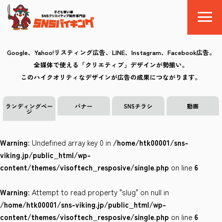
Google、Yahoo!リスティング広告、LINE、Instagram、Facebook広告。
全媒体で使える「クリエティブ」デザインが勢揃い。
SNSバイキングとは
このハイクオリティなデザインが広告の成果につながります。
料金
ランディングペー
バナー
SNSチラシ
動画
ジ
制作の流れ
Warning
: Undefined array key 0 in
/home/htk00001/sns-
クリエイティブ
viking.jp/public_html/wp-
content/themes/visoftech_resposive/single.php
on line
6
Q&A
Warning
: Attempt to read property "slug" on null in
お気に入り
/home/htk00001/sns-viking.jp/public_html/wp-
content/themes/visoftech_resposive/single.php
on line
6