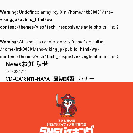
Warning
: Undefined array key 0 in
/home/htk00001/sns-
会社案内
viking.jp/public_html/wp-
サイトポリシー
content/themes/visoftech_resposive/single.php
on line
7
Warning
: Attempt to read property "name" on null in
0120-78-8169
/home/htk00001/sns-viking.jp/public_html/wp-
content/themes/visoftech_resposive/single.php
on line
7
News
お知らせ
［受付時間］ 9：00～18：00 ※土・日・祝祭日・年末年始は除く
04
2024/11
お問い合わせはこちら
CD-GA18N11-HAYA_夏期講習_バナー