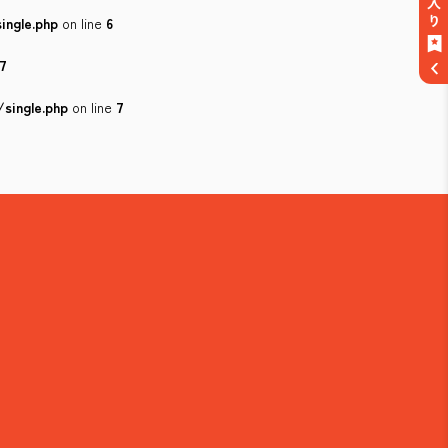
ingle.php
on line
6
7
single.php
on line
7