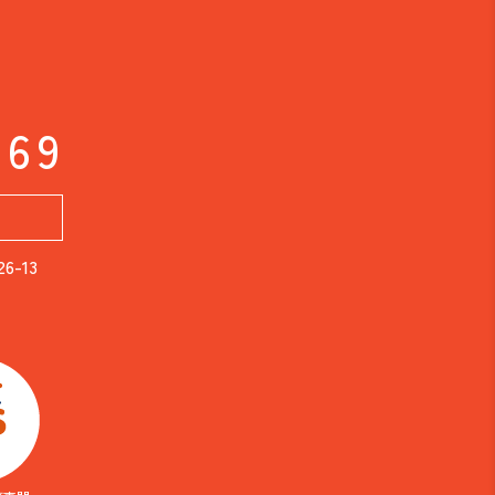
169
-13