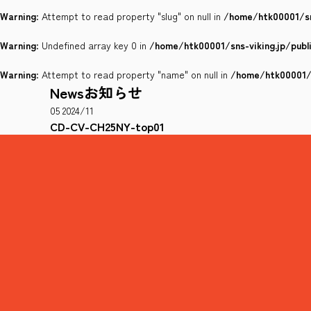
Warning
: Attempt to read property "slug" on null in
/home/htk00001/sn
Warning
: Undefined array key 0 in
/home/htk00001/sns-viking.jp/pub
Warning
: Attempt to read property "name" on null in
/home/htk00001/s
News
お知らせ
05
2024/11
CD-CV-CH25NY-top01