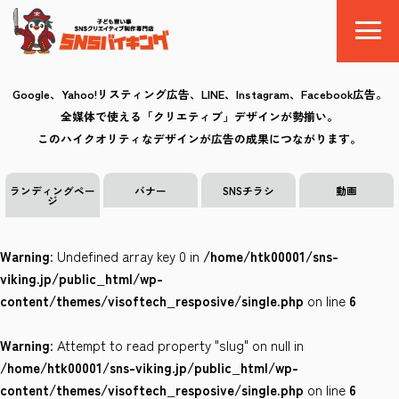
Google、Yahoo!リスティング広告、LINE、Instagram、Facebook広告。
全媒体で使える「クリエティブ」デザインが勢揃い。
SNSバイキングとは
このハイクオリティなデザインが広告の成果につながります。
料金
ランディングペー
バナー
SNSチラシ
動画
ジ
制作の流れ
Warning
: Undefined array key 0 in
/home/htk00001/sns-
クリエイティブ
viking.jp/public_html/wp-
content/themes/visoftech_resposive/single.php
on line
6
Q&A
Warning
: Attempt to read property "slug" on null in
お気に入り
/home/htk00001/sns-viking.jp/public_html/wp-
content/themes/visoftech_resposive/single.php
on line
6