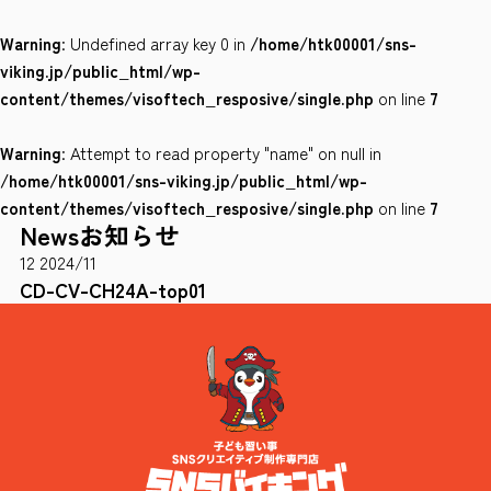
Warning
: Undefined array key 0 in
/home/htk00001/sns-
会社案内
viking.jp/public_html/wp-
サイトポリシー
content/themes/visoftech_resposive/single.php
on line
7
Warning
: Attempt to read property "name" on null in
0120-78-8169
/home/htk00001/sns-viking.jp/public_html/wp-
content/themes/visoftech_resposive/single.php
on line
7
News
お知らせ
［受付時間］ 9：00～18：00 ※土・日・祝祭日・年末年始は除く
12
2024/11
お問い合わせはこちら
CD-CV-CH24A-top01