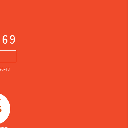
169
-13