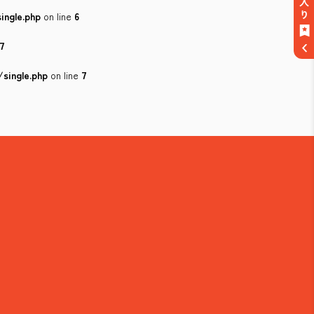
ingle.php
on line
6
7
single.php
on line
7