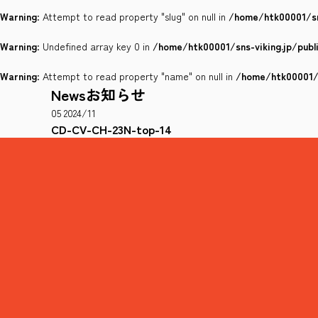
Warning
: Attempt to read property "slug" on null in
/home/htk00001/sn
Warning
: Undefined array key 0 in
/home/htk00001/sns-viking.jp/pub
Warning
: Attempt to read property "name" on null in
/home/htk00001/s
News
お知らせ
05
2024/11
CD-CV-CH-23N-top-14