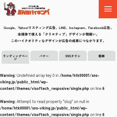
Google、Yahoo!リスティング広告、LINE、Instagram、Facebook広告。
全媒体で使える「クリエティブ」デザインが勢揃い。
SNSバイキングとは
このハイクオリティなデザインが広告の成果につながります。
料金
ランディングペー
バナー
SNSチラシ
動画
ジ
制作の流れ
Warning
: Undefined array key 0 in
/home/htk00001/sns-
クリエイティブ
viking.jp/public_html/wp-
content/themes/visoftech_resposive/single.php
on line
6
Q&A
Warning
: Attempt to read property "slug" on null in
お気に入り
/home/htk00001/sns-viking.jp/public_html/wp-
content/themes/visoftech_resposive/single.php
on line
6