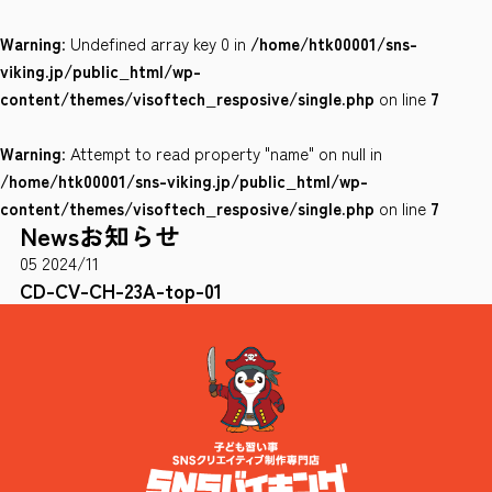
Warning
: Undefined array key 0 in
/home/htk00001/sns-
会社案内
viking.jp/public_html/wp-
サイトポリシー
content/themes/visoftech_resposive/single.php
on line
7
Warning
: Attempt to read property "name" on null in
0120-78-8169
/home/htk00001/sns-viking.jp/public_html/wp-
content/themes/visoftech_resposive/single.php
on line
7
News
お知らせ
［受付時間］ 9：00～18：00 ※土・日・祝祭日・年末年始は除く
05
2024/11
お問い合わせはこちら
CD-CV-CH-23A-top-01