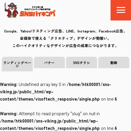
Google、Yahoo!リスティング広告、LINE、Instagram、Facebook広告。
全媒体で使える「クリエティブ」デザインが勢揃い。
SNSバイキングとは
このハイクオリティなデザインが広告の成果につながります。
料金
ランディングペー
バナー
SNSチラシ
動画
ジ
制作の流れ
Warning
: Undefined array key 0 in
/home/htk00001/sns-
クリエイティブ
viking.jp/public_html/wp-
content/themes/visoftech_resposive/single.php
on line
6
Q&A
Warning
: Attempt to read property "slug" on null in
お気に入り
/home/htk00001/sns-viking.jp/public_html/wp-
content/themes/visoftech_resposive/single.php
on line
6