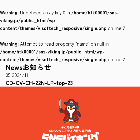
Warning
: Undefined array key 0 in
/home/htk00001/sns-
会社案内
viking.jp/public_html/wp-
サイトポリシー
content/themes/visoftech_resposive/single.php
on line
7
Warning
: Attempt to read property "name" on null in
0120-78-8169
/home/htk00001/sns-viking.jp/public_html/wp-
content/themes/visoftech_resposive/single.php
on line
7
News
お知らせ
［受付時間］ 9：00～18：00 ※土・日・祝祭日・年末年始は除く
05
2024/11
お問い合わせはこちら
CD-CV-CH-22N-LP-top-23