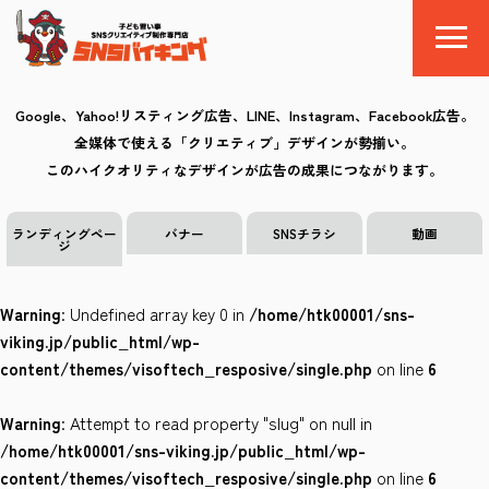
Google、Yahoo!リスティング広告、LINE、Instagram、Facebook広告。
全媒体で使える「クリエティブ」デザインが勢揃い。
SNSバイキングとは
このハイクオリティなデザインが広告の成果につながります。
料金
ランディングペー
バナー
SNSチラシ
動画
ジ
制作の流れ
Warning
: Undefined array key 0 in
/home/htk00001/sns-
クリエイティブ
viking.jp/public_html/wp-
content/themes/visoftech_resposive/single.php
on line
6
Q&A
Warning
: Attempt to read property "slug" on null in
お気に入り
/home/htk00001/sns-viking.jp/public_html/wp-
content/themes/visoftech_resposive/single.php
on line
6