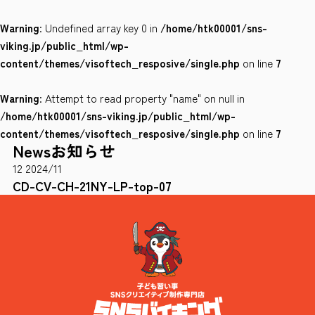
Warning
: Undefined array key 0 in
/home/htk00001/sns-
会社案内
viking.jp/public_html/wp-
サイトポリシー
content/themes/visoftech_resposive/single.php
on line
7
Warning
: Attempt to read property "name" on null in
0120-78-8169
/home/htk00001/sns-viking.jp/public_html/wp-
content/themes/visoftech_resposive/single.php
on line
7
News
お知らせ
［受付時間］ 9：00～18：00 ※土・日・祝祭日・年末年始は除く
12
2024/11
お問い合わせはこちら
CD-CV-CH-21NY-LP-top-07