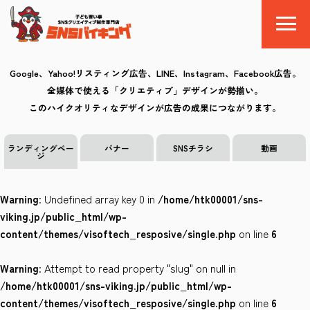
Google、Yahoo!リスティング広告、LINE、Instagram、Facebook広告。
全媒体で使える「クリエティブ」デザインが勢揃い。
SNSバイキングとは
このハイクオリティなデザインが広告の成果につながります。
料金
ランディングペー
バナー
SNSチラシ
動画
ジ
制作の流れ
Warning
: Undefined array key 0 in
/home/htk00001/sns-
クリエイティブ
viking.jp/public_html/wp-
content/themes/visoftech_resposive/single.php
on line
6
Q&A
Warning
: Attempt to read property "slug" on null in
お気に入り
/home/htk00001/sns-viking.jp/public_html/wp-
content/themes/visoftech_resposive/single.php
on line
6