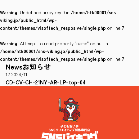
Warning
: Undefined array key 0 in
/home/htk00001/sns-
会社案内
viking.jp/public_html/wp-
サイトポリシー
content/themes/visoftech_resposive/single.php
on line
7
Warning
: Attempt to read property "name" on null in
0120-78-8169
/home/htk00001/sns-viking.jp/public_html/wp-
content/themes/visoftech_resposive/single.php
on line
7
News
お知らせ
［受付時間］ 9：00～18：00 ※土・日・祝祭日・年末年始は除く
12
2024/11
お問い合わせはこちら
CD-CV-CH-21NY-AR-LP-top-04