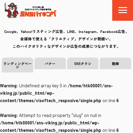
Google、Yahoo!リスティング広告、LINE、Instagram、Facebook広告。
全媒体で使える「クリエティブ」デザインが勢揃い。
SNSバイキングとは
このハイクオリティなデザインが広告の成果につながります。
料金
ランディングペー
バナー
SNSチラシ
動画
ジ
制作の流れ
Warning
: Undefined array key 0 in
/home/htk00001/sns-
クリエイティブ
viking.jp/public_html/wp-
content/themes/visoftech_resposive/single.php
on line
6
Q&A
Warning
: Attempt to read property "slug" on null in
お気に入り
/home/htk00001/sns-viking.jp/public_html/wp-
content/themes/visoftech_resposive/single.php
on line
6