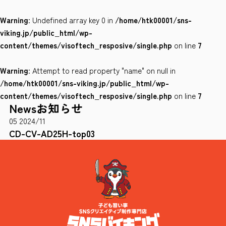
Warning
: Undefined array key 0 in
/home/htk00001/sns-
会社案内
viking.jp/public_html/wp-
サイトポリシー
content/themes/visoftech_resposive/single.php
on line
7
Warning
: Attempt to read property "name" on null in
0120-78-8169
/home/htk00001/sns-viking.jp/public_html/wp-
content/themes/visoftech_resposive/single.php
on line
7
News
お知らせ
［受付時間］ 9：00～18：00 ※土・日・祝祭日・年末年始は除く
05
2024/11
お問い合わせはこちら
CD-CV-AD25H-top03