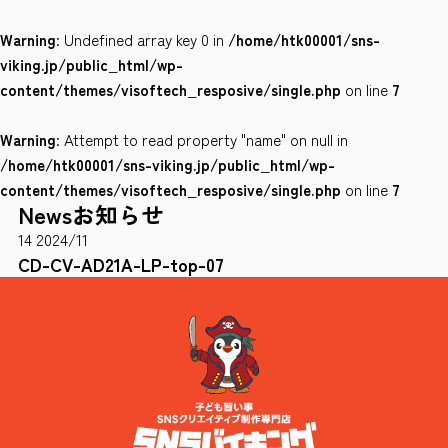
Warning
: Undefined array key 0 in
/home/htk00001/sns-
会社案内
viking.jp/public_html/wp-
サイトポリシー
content/themes/visoftech_resposive/single.php
on line
7
Warning
: Attempt to read property "name" on null in
0120-78-8169
/home/htk00001/sns-viking.jp/public_html/wp-
content/themes/visoftech_resposive/single.php
on line
7
News
お知らせ
［受付時間］ 9：00～18：00 ※土・日・祝祭日・年末年始は除く
14
2024/11
お問い合わせはこちら
CD-CV-AD21A-LP-top-07