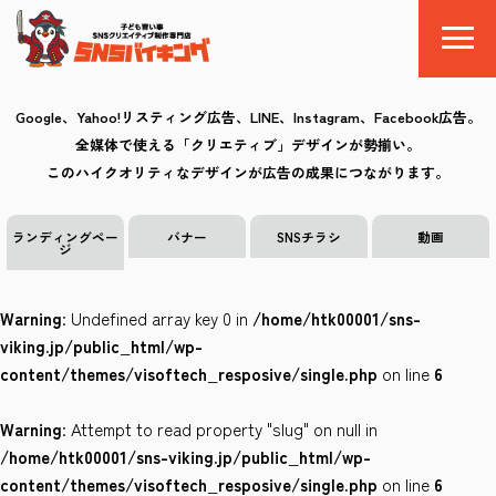
Google、Yahoo!リスティング広告、LINE、Instagram、Facebook広告。
全媒体で使える「クリエティブ」デザインが勢揃い。
SNSバイキングとは
このハイクオリティなデザインが広告の成果につながります。
料金
ランディングペー
バナー
SNSチラシ
動画
ジ
制作の流れ
Warning
: Undefined array key 0 in
/home/htk00001/sns-
クリエイティブ
viking.jp/public_html/wp-
content/themes/visoftech_resposive/single.php
on line
6
Q&A
Warning
: Attempt to read property "slug" on null in
お気に入り
/home/htk00001/sns-viking.jp/public_html/wp-
content/themes/visoftech_resposive/single.php
on line
6