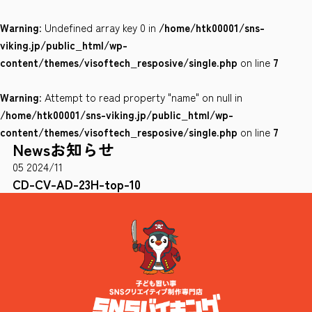
Warning
: Undefined array key 0 in
/home/htk00001/sns-
会社案内
viking.jp/public_html/wp-
サイトポリシー
content/themes/visoftech_resposive/single.php
on line
7
Warning
: Attempt to read property "name" on null in
0120-78-8169
/home/htk00001/sns-viking.jp/public_html/wp-
content/themes/visoftech_resposive/single.php
on line
7
News
お知らせ
［受付時間］ 9：00～18：00 ※土・日・祝祭日・年末年始は除く
05
2024/11
お問い合わせはこちら
CD-CV-AD-23H-top-10