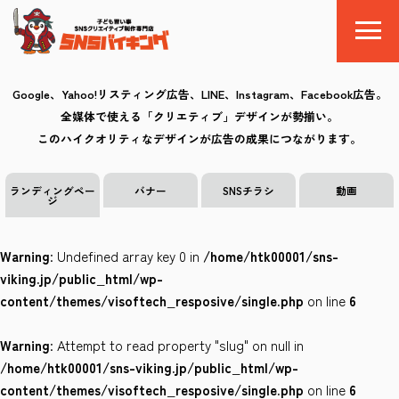
Google、Yahoo!リスティング広告、LINE、Instagram、Facebook広告。
全媒体で使える「クリエティブ」デザインが勢揃い。
SNSバイキングとは
このハイクオリティなデザインが広告の成果につながります。
料金
ランディングペー
バナー
SNSチラシ
動画
ジ
制作の流れ
Warning
: Undefined array key 0 in
/home/htk00001/sns-
クリエイティブ
viking.jp/public_html/wp-
content/themes/visoftech_resposive/single.php
on line
6
Q&A
Warning
: Attempt to read property "slug" on null in
お気に入り
/home/htk00001/sns-viking.jp/public_html/wp-
content/themes/visoftech_resposive/single.php
on line
6