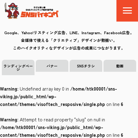
Google、Yahoo!リスティング広告、LINE、Instagram、Facebook広告。
全媒体で使える「クリエティブ」デザインが勢揃い。
SNSバイキングとは
このハイクオリティなデザインが広告の成果につながります。
料金
ランディングペー
バナー
SNSチラシ
動画
ジ
制作の流れ
Warning
: Undefined array key 0 in
/home/htk00001/sns-
クリエイティブ
viking.jp/public_html/wp-
content/themes/visoftech_resposive/single.php
on line
6
Q&A
Warning
: Attempt to read property "slug" on null in
お気に入り
/home/htk00001/sns-viking.jp/public_html/wp-
content/themes/visoftech_resposive/single.php
on line
6