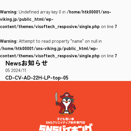
Warning
: Undefined array key 0 in
/home/htk00001/sns-
会社案内
viking.jp/public_html/wp-
サイトポリシー
content/themes/visoftech_resposive/single.php
on line
7
Warning
: Attempt to read property "name" on null in
0120-78-8169
/home/htk00001/sns-viking.jp/public_html/wp-
content/themes/visoftech_resposive/single.php
on line
7
News
お知らせ
［受付時間］ 9：00～18：00 ※土・日・祝祭日・年末年始は除く
05
2024/11
お問い合わせはこちら
CD-CV-AD-22H-LP-top-05