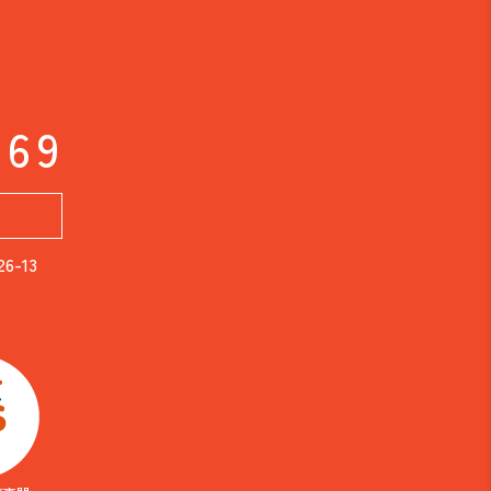
169
-13