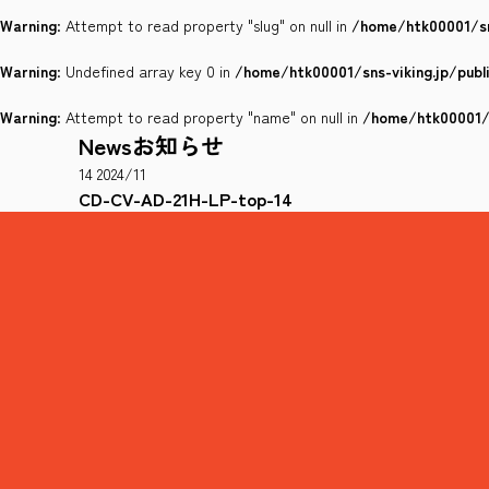
Warning
: Attempt to read property "slug" on null in
/home/htk00001/sn
Warning
: Undefined array key 0 in
/home/htk00001/sns-viking.jp/pub
Warning
: Attempt to read property "name" on null in
/home/htk00001/s
News
お知らせ
14
2024/11
CD-CV-AD-21H-LP-top-14