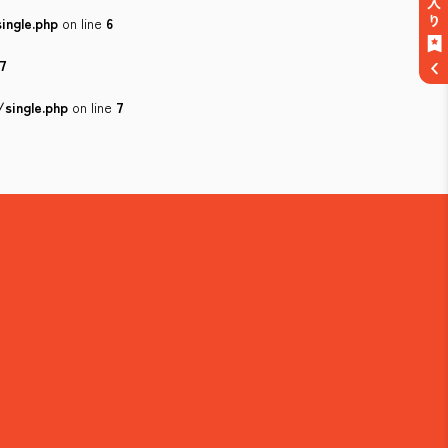
ingle.php
on line
6
7
single.php
on line
7