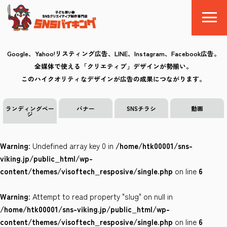
Google、Yahoo!リスティング広告、LINE、Instagram、Facebook広告。
全媒体で使える「クリエティブ」デザインが勢揃い。
SNSバイキングとは
このハイクオリティなデザインが広告の成果につながります。
料金
ランディングペー
バナー
SNSチラシ
動画
ジ
制作の流れ
Warning
: Undefined array key 0 in
/home/htk00001/sns-
クリエイティブ
viking.jp/public_html/wp-
content/themes/visoftech_resposive/single.php
on line
6
Q&A
Warning
: Attempt to read property "slug" on null in
お気に入り
/home/htk00001/sns-viking.jp/public_html/wp-
content/themes/visoftech_resposive/single.php
on line
6