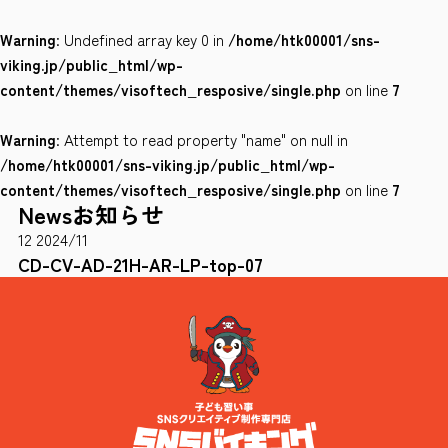
Warning
: Undefined array key 0 in
/home/htk00001/sns-
会社案内
viking.jp/public_html/wp-
サイトポリシー
content/themes/visoftech_resposive/single.php
on line
7
Warning
: Attempt to read property "name" on null in
0120-78-8169
/home/htk00001/sns-viking.jp/public_html/wp-
content/themes/visoftech_resposive/single.php
on line
7
News
お知らせ
［受付時間］ 9：00～18：00 ※土・日・祝祭日・年末年始は除く
12
2024/11
お問い合わせはこちら
CD-CV-AD-21H-AR-LP-top-07