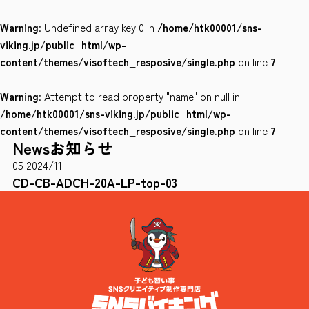
Warning
: Undefined array key 0 in
/home/htk00001/sns-
会社案内
viking.jp/public_html/wp-
サイトポリシー
content/themes/visoftech_resposive/single.php
on line
7
Warning
: Attempt to read property "name" on null in
0120-78-8169
/home/htk00001/sns-viking.jp/public_html/wp-
content/themes/visoftech_resposive/single.php
on line
7
News
お知らせ
［受付時間］ 9：00～18：00 ※土・日・祝祭日・年末年始は除く
05
2024/11
お問い合わせはこちら
CD-CB-ADCH-20A-LP-top-03