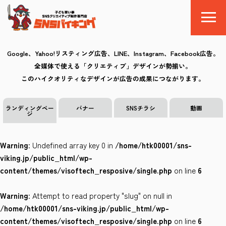
Google、Yahoo!リスティング広告、LINE、Instagram、Facebook広告。
全媒体で使える「クリエティブ」デザインが勢揃い。
SNSバイキングとは
このハイクオリティなデザインが広告の成果につながります。
料金
ランディングペー
バナー
SNSチラシ
動画
ジ
制作の流れ
Warning
: Undefined array key 0 in
/home/htk00001/sns-
クリエイティブ
viking.jp/public_html/wp-
content/themes/visoftech_resposive/single.php
on line
6
Q&A
Warning
: Attempt to read property "slug" on null in
お気に入り
/home/htk00001/sns-viking.jp/public_html/wp-
content/themes/visoftech_resposive/single.php
on line
6