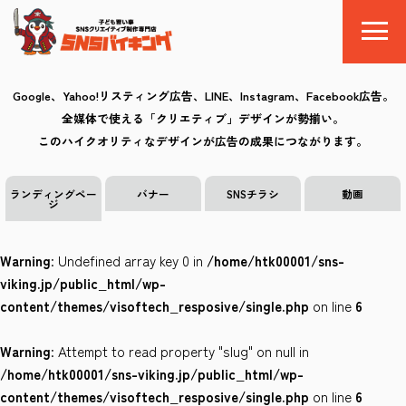
Google、Yahoo!リスティング広告、LINE、Instagram、Facebook広告。
全媒体で使える「クリエティブ」デザインが勢揃い。
SNSバイキングとは
このハイクオリティなデザインが広告の成果につながります。
料金
ランディングペー
バナー
SNSチラシ
動画
ジ
制作の流れ
Warning
: Undefined array key 0 in
/home/htk00001/sns-
クリエイティブ
viking.jp/public_html/wp-
content/themes/visoftech_resposive/single.php
on line
6
Q&A
Warning
: Attempt to read property "slug" on null in
お気に入り
/home/htk00001/sns-viking.jp/public_html/wp-
content/themes/visoftech_resposive/single.php
on line
6