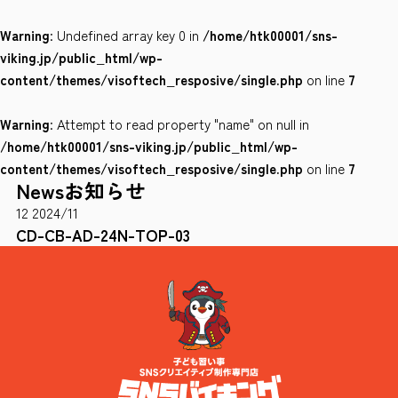
Warning
: Undefined array key 0 in
/home/htk00001/sns-
会社案内
viking.jp/public_html/wp-
サイトポリシー
content/themes/visoftech_resposive/single.php
on line
7
Warning
: Attempt to read property "name" on null in
0120-78-8169
/home/htk00001/sns-viking.jp/public_html/wp-
content/themes/visoftech_resposive/single.php
on line
7
News
お知らせ
［受付時間］ 9：00～18：00 ※土・日・祝祭日・年末年始は除く
12
2024/11
お問い合わせはこちら
CD-CB-AD-24N-TOP-03