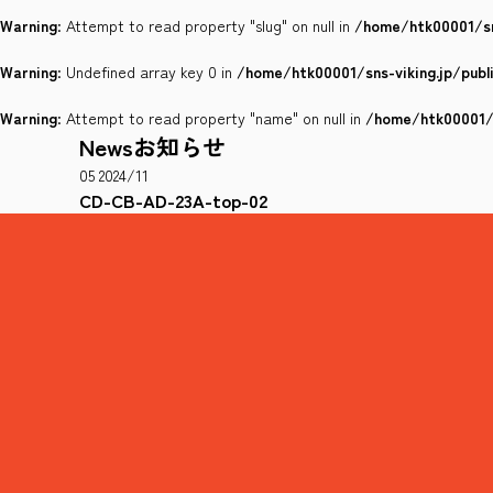
Warning
: Attempt to read property "slug" on null in
/home/htk00001/sn
Warning
: Undefined array key 0 in
/home/htk00001/sns-viking.jp/pub
Warning
: Attempt to read property "name" on null in
/home/htk00001/s
News
お知らせ
05
2024/11
CD-CB-AD-23A-top-02