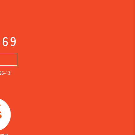
169
-13