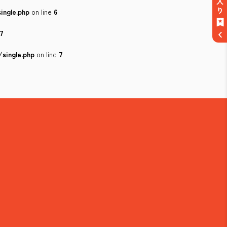
ingle.php
on line
6
7
single.php
on line
7