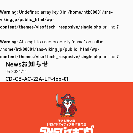
Warning
: Undefined array key 0 in
/home/htk00001/sns-
会社案内
viking.jp/public_html/wp-
サイトポリシー
content/themes/visoftech_resposive/single.php
on line
7
Warning
: Attempt to read property "name" on null in
0120-78-8169
/home/htk00001/sns-viking.jp/public_html/wp-
content/themes/visoftech_resposive/single.php
on line
7
News
お知らせ
［受付時間］ 9：00～18：00 ※土・日・祝祭日・年末年始は除く
05
2024/11
お問い合わせはこちら
CD-CB-AC-22A-LP-top-01