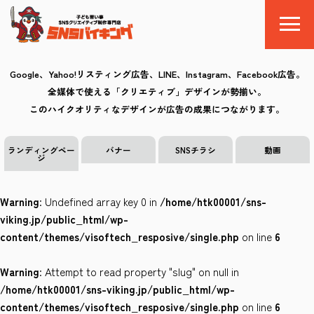
Google、Yahoo!リスティング広告、LINE、Instagram、Facebook広告。
全媒体で使える「クリエティブ」デザインが勢揃い。
SNSバイキングとは
このハイクオリティなデザインが広告の成果につながります。
料金
ランディングペー
バナー
SNSチラシ
動画
ジ
制作の流れ
Warning
: Undefined array key 0 in
/home/htk00001/sns-
クリエイティブ
viking.jp/public_html/wp-
content/themes/visoftech_resposive/single.php
on line
6
Q&A
Warning
: Attempt to read property "slug" on null in
お気に入り
/home/htk00001/sns-viking.jp/public_html/wp-
content/themes/visoftech_resposive/single.php
on line
6