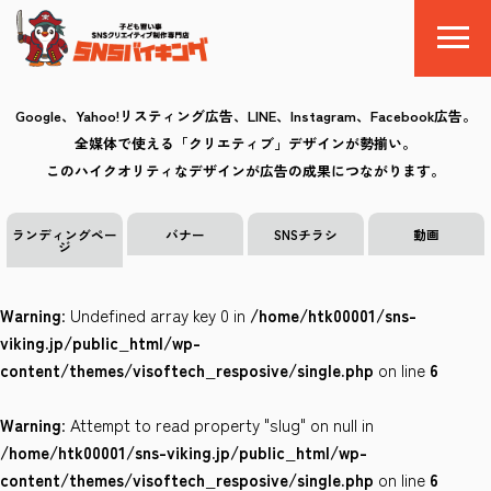
Google、Yahoo!リスティング広告、LINE、Instagram、Facebook広告。
全媒体で使える「クリエティブ」デザインが勢揃い。
SNSバイキングとは
このハイクオリティなデザインが広告の成果につながります。
料金
ランディングペー
バナー
SNSチラシ
動画
ジ
制作の流れ
Warning
: Undefined array key 0 in
/home/htk00001/sns-
クリエイティブ
viking.jp/public_html/wp-
content/themes/visoftech_resposive/single.php
on line
6
Q&A
Warning
: Attempt to read property "slug" on null in
お気に入り
/home/htk00001/sns-viking.jp/public_html/wp-
content/themes/visoftech_resposive/single.php
on line
6