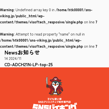
Warning
: Undefined array key 0 in
/home/htk00001/sns-
会社案内
viking.jp/public_html/wp-
サイトポリシー
content/themes/visoftech_resposive/single.php
on line
7
Warning
: Attempt to read property "name" on null in
0120-78-8169
/home/htk00001/sns-viking.jp/public_html/wp-
content/themes/visoftech_resposive/single.php
on line
7
News
お知らせ
［受付時間］ 9：00～18：00 ※土・日・祝祭日・年末年始は除く
14
2024/11
お問い合わせはこちら
CD-ADCH21N-LP-top-25