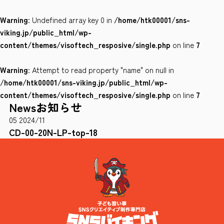
Warning
: Undefined array key 0 in
/home/htk00001/sns-
会社案内
viking.jp/public_html/wp-
サイトポリシー
content/themes/visoftech_resposive/single.php
on line
7
Warning
: Attempt to read property "name" on null in
0120-78-8169
/home/htk00001/sns-viking.jp/public_html/wp-
content/themes/visoftech_resposive/single.php
on line
7
News
お知らせ
［受付時間］ 9：00～18：00 ※土・日・祝祭日・年末年始は除く
05
2024/11
お問い合わせはこちら
CD-00-20N-LP-top-18