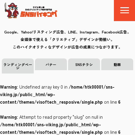
Google、Yahoo!リスティング広告、LINE、Instagram、Facebook広告。
全媒体で使える「クリエティブ」デザインが勢揃い。
SNSバイキングとは
このハイクオリティなデザインが広告の成果につながります。
料金
ランディングペー
バナー
SNSチラシ
動画
ジ
制作の流れ
Warning
: Undefined array key 0 in
/home/htk00001/sns-
クリエイティブ
viking.jp/public_html/wp-
content/themes/visoftech_resposive/single.php
on line
6
Q&A
Warning
: Attempt to read property "slug" on null in
お気に入り
/home/htk00001/sns-viking.jp/public_html/wp-
content/themes/visoftech_resposive/single.php
on line
6