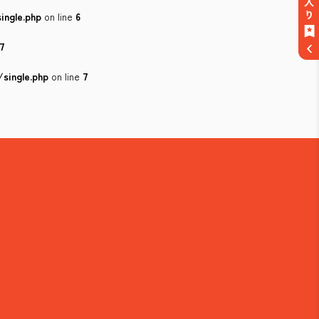
ingle.php
on line
6
7
single.php
on line
7