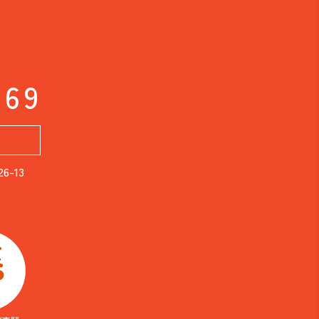
169
-13