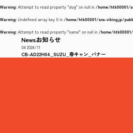
Warning
: Attempt to read property "slug" on null in
/home/htk00001/sn
Warning
: Undefined array key 0 in
/home/htk00001/sns-viking.jp/pub
Warning
: Attempt to read property "name" on null in
/home/htk00001/s
News
お知らせ
04
2024/11
CB-AD22H04_SUZU_春キャン_バナー