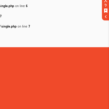
ingle.php
on line
6
7
single.php
on line
7