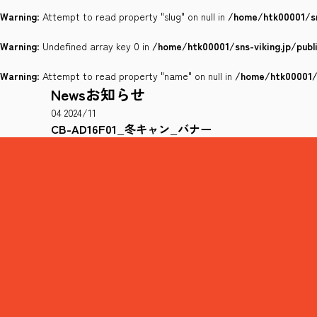
Warning
: Attempt to read property "slug" on null in
/home/htk00001/sn
Warning
: Undefined array key 0 in
/home/htk00001/sns-viking.jp/pub
Warning
: Attempt to read property "name" on null in
/home/htk00001/s
News
お知らせ
04
2024/11
CB-AD16F01_冬キャン_バナー