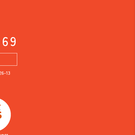
169
-13