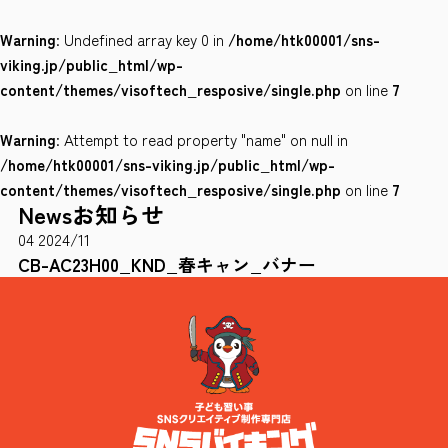
Warning
: Undefined array key 0 in
/home/htk00001/sns-
会社案内
viking.jp/public_html/wp-
サイトポリシー
content/themes/visoftech_resposive/single.php
on line
7
Warning
: Attempt to read property "name" on null in
0120-78-8169
/home/htk00001/sns-viking.jp/public_html/wp-
content/themes/visoftech_resposive/single.php
on line
7
News
お知らせ
［受付時間］ 9：00～18：00 ※土・日・祝祭日・年末年始は除く
04
2024/11
お問い合わせはこちら
CB-AC23H00_KND_春キャン_バナー