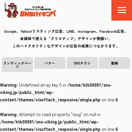
Google、Yahoo!リスティング広告、LINE、Instagram、Facebook広告。
全媒体で使える「クリエティブ」デザインが勢揃い。
SNSバイキングとは
このハイクオリティなデザインが広告の成果につながります。
料金
ランディングペー
バナー
SNSチラシ
動画
ジ
制作の流れ
Warning
: Undefined array key 0 in
/home/htk00001/sns-
クリエイティブ
viking.jp/public_html/wp-
content/themes/visoftech_resposive/single.php
on line
6
Q&A
Warning
: Attempt to read property "slug" on null in
お気に入り
/home/htk00001/sns-viking.jp/public_html/wp-
content/themes/visoftech_resposive/single.php
on line
6