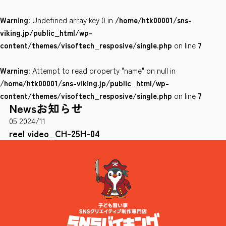
Warning
: Undefined array key 0 in
/home/htk00001/sns-
会社案内
viking.jp/public_html/wp-
サイトポリシー
content/themes/visoftech_resposive/single.php
on line
7
Warning
: Attempt to read property "name" on null in
0120-78-8169
/home/htk00001/sns-viking.jp/public_html/wp-
content/themes/visoftech_resposive/single.php
on line
7
News
お知らせ
［受付時間］ 9：00～18：00 ※土・日・祝祭日・年末年始は除く
05
2024/11
お問い合わせはこちら
reel video_CH-25H-04