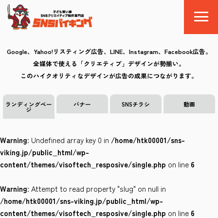
Google、Yahoo!リスティング広告、LINE、Instagram、Facebook広告。
全媒体で使える「クリエティブ」デザインが勢揃い。
SNSバイキングとは
このハイクオリティなデザインが広告の成果につながります。
料金
ランディングペー
バナー
SNSチラシ
動画
ジ
制作の流れ
Warning
: Undefined array key 0 in
/home/htk00001/sns-
クリエイティブ
viking.jp/public_html/wp-
content/themes/visoftech_resposive/single.php
on line
6
Q&A
Warning
: Attempt to read property "slug" on null in
お気に入り
/home/htk00001/sns-viking.jp/public_html/wp-
content/themes/visoftech_resposive/single.php
on line
6