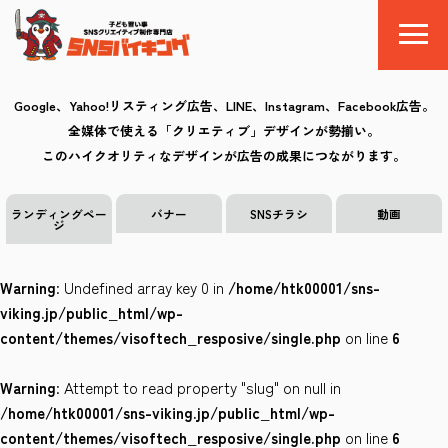
Google、Yahoo!リスティング広告、LINE、Instagram、Facebook広告。
全媒体で使える「クリエティブ」デザインが勢揃い。
SNSバイキングとは
このハイクオリティなデザインが広告の成果につながります。
料金
ランディングペー
バナー
SNSチラシ
動画
ジ
制作の流れ
Warning
: Undefined array key 0 in
/home/htk00001/sns-
クリエイティブ
viking.jp/public_html/wp-
content/themes/visoftech_resposive/single.php
on line
6
Q&A
Warning
: Attempt to read property "slug" on null in
お気に入り
/home/htk00001/sns-viking.jp/public_html/wp-
content/themes/visoftech_resposive/single.php
on line
6