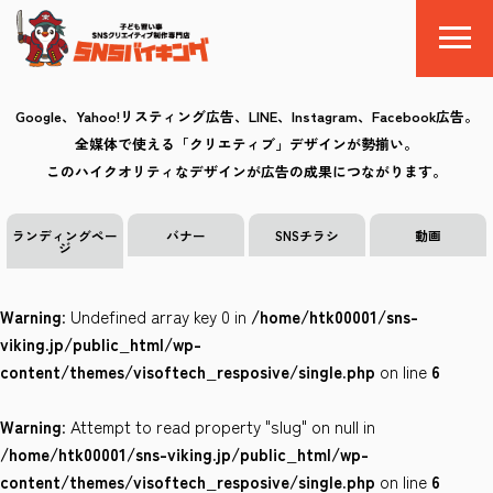
Google、Yahoo!リスティング広告、LINE、Instagram、Facebook広告。
全媒体で使える「クリエティブ」デザインが勢揃い。
SNSバイキングとは
このハイクオリティなデザインが広告の成果につながります。
料金
ランディングペー
バナー
SNSチラシ
動画
ジ
制作の流れ
Warning
: Undefined array key 0 in
/home/htk00001/sns-
クリエイティブ
viking.jp/public_html/wp-
content/themes/visoftech_resposive/single.php
on line
6
Q&A
Warning
: Attempt to read property "slug" on null in
お気に入り
/home/htk00001/sns-viking.jp/public_html/wp-
content/themes/visoftech_resposive/single.php
on line
6