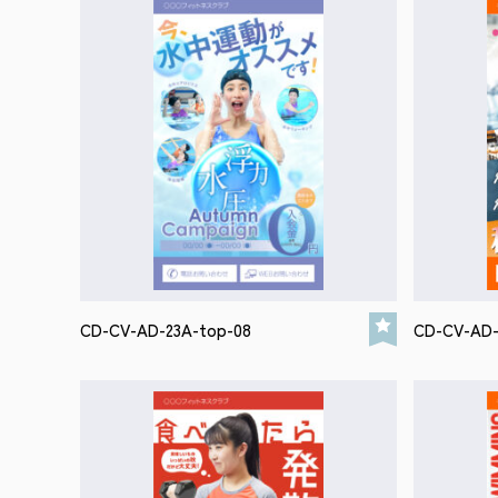
CD-CV-AD-23A-top-08
CD-CV-AD-