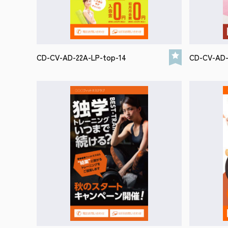
CD-CV-AD-22A-LP-top-14
CD-CV-AD-