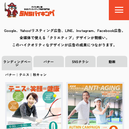
Google、Yahoo!リスティング広告、LINE、Instagram、Facebook広告。
全媒体で使える「クリエティブ」デザインが勢揃い。
SNSバイキングとは
このハイクオリティなデザインが広告の成果につながります。
料金
ランディングペー
バナー
SNSチラシ
動画
ジ
制作の流れ
バナー｜テニス｜秋キャン
クリエイティブ
Q&A
お気に入り