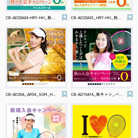
会社案内
CB-AD22A04-HRY-HH_秋キャン_バナー
CB-AD22A03_HRY-HH_秋キャン_バナー
サイトポリシー
0120-78-8169
［受付時間］ 9：00～18：00 ※土・日・祝祭日・年末年始は除く
お問い合わせはこちら
CB-AD20A_AR04_SGM_HH_秋キャン_バナー
CB-AD19A14_秋キャン_バナー