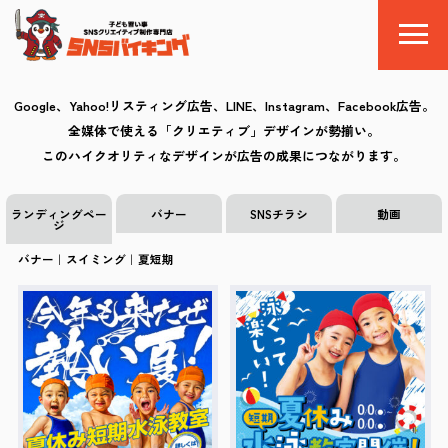
Google、Yahoo!リスティング広告、LINE、Instagram、Facebook広告。
全媒体で使える「クリエティブ」デザインが勢揃い。
SNSバイキングとは
このハイクオリティなデザインが広告の成果につながります。
料金
ランディングペー
バナー
SNSチラシ
動画
ジ
制作の流れ
バナー｜スイミング｜夏短期
クリエイティブ
Q&A
お気に入り