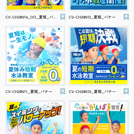
会社案内
CV-CH24N14_OO_夏短_バナー
CV-CH24N13_夏短_バナー
サイトポリシー
0120-78-8169
［受付時間］ 9：00～18：00 ※土・日・祝祭日・年末年始は除く
お問い合わせはこちら
CV-CH24N11_夏短_バナー
CV-CH24N10_夏短_バナー