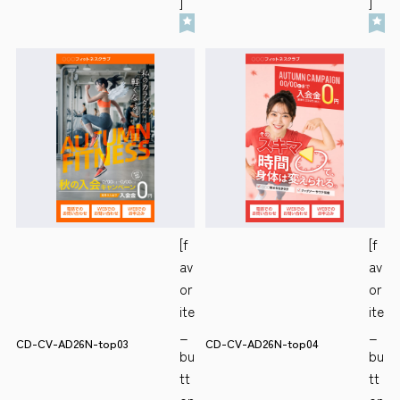
]
]
[f
[f
av
av
or
or
ite
ite
_
_
CD-CV-AD26N-top03
CD-CV-AD26N-top04
bu
bu
tt
tt
on
on