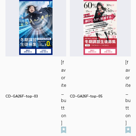
[f
[f
av
av
or
or
ite
ite
_
_
CD-GA26F-top-03
CD-GA26F-top-05
bu
bu
tt
tt
on
on
]
]