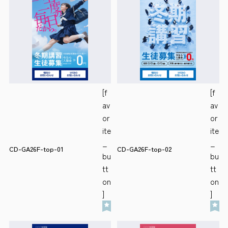
会社案内
サイトポリシー
0120-78-8169
[f
[f
av
av
［受付時間］ 9：00～18：00 ※土・日・祝祭日・年末年始は除く
or
or
お問い合わせはこちら
ite
ite
_
_
CD-GA26F-top-01
CD-GA26F-top-02
bu
bu
tt
tt
on
on
]
]