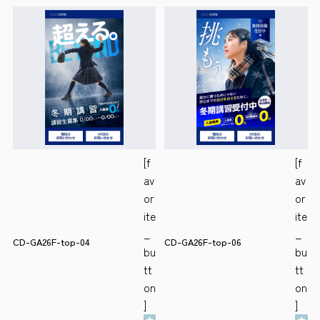
[f
[f
av
av
or
or
ite
ite
_
_
CD-GA26F-top-04
CD-GA26F-top-06
bu
bu
tt
tt
on
on
]
]