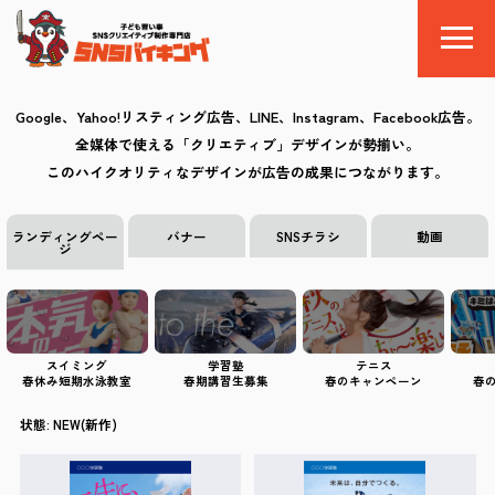
Google、Yahoo!リスティング広告、LINE、Instagram、Facebook広告。
全媒体で使える「クリエティブ」デザインが勢揃い。
SNSバイキングとは
このハイクオリティなデザインが広告の成果につながります。
料金
ランディングペー
バナー
SNSチラシ
動画
ジ
制作の流れ
クリエイティブ
スイミング
学習塾
テニス
春休み短期水泳教室
春期講習生募集
春のキャンペーン
春
Q&A
状態:
NEW(新作)
お気に入り