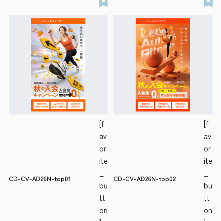
[f
[f
av
av
or
or
ite
ite
_
_
CD-CV-AD26N-top01
CD-CV-AD26N-top02
bu
bu
tt
tt
on
on