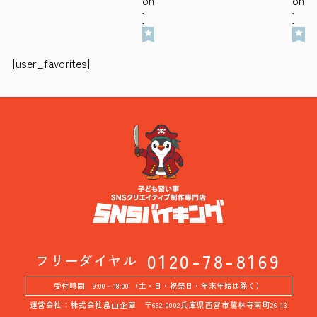
]
]
[user_favorites]
0120-78-8169
フリーダイヤル
受付時間 9:00～18:00 （土・日・祝祭日・年末年始は除く）
運営会社：株式会社畠山企画 〒662-0002兵庫県西宮市鷲林寺南町26-13